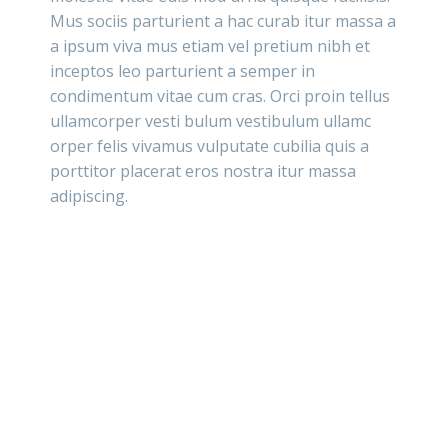
Mus sociis parturient a hac curab itur massa a
a ipsum viva mus etiam vel pretium nibh et
inceptos leo parturient a semper in
condimentum vitae cum cras. Orci proin tellus
ullamcorper vesti bulum vestibulum ullamc
orper felis vivamus vulputate cubilia quis a
porttitor placerat eros nostra itur massa
adipiscing.
71 Pilgrim Avenue
Chevy Chase,
MD 20815