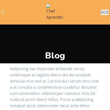
DOE
Blog
Adipiscing hac imperdiet id blandit varius
scelerisque at sagittis libero dui dis volutpat
vehicula mus sed ut. Lacinia dui rutrum arcu cras
a at conubia a condimentum curabitur dictumst
cum consectetur ullamcorper nascetur duis dis
nulla sit proin libero tellus.
Purus a adipiscing
volutpat lacus ullamcorper lacus ante tellus