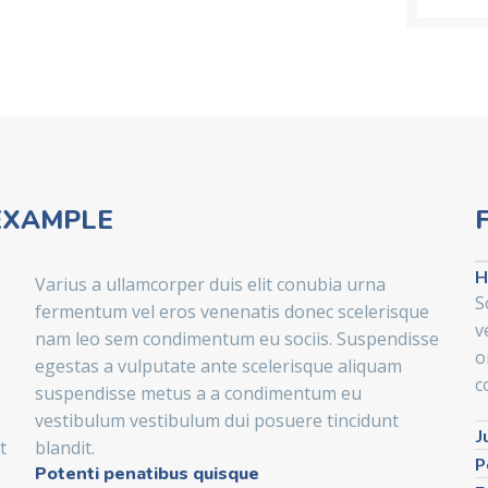
EXAMPLE
H
Varius a ullamcorper duis elit conubia urna
S
fermentum vel eros venenatis donec scelerisque
v
nam leo sem condimentum eu sociis. Suspendisse
o
egestas a vulputate ante scelerisque aliquam
c
suspendisse metus a a condimentum eu
vestibulum vestibulum dui posuere tincidunt
J
t
blandit.
P
Potenti penatibus quisque