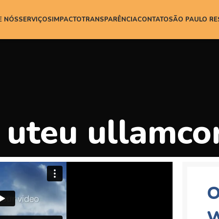
E NÓS
SERVIÇOS
IMPACTO
TRANSPARÊNCIA
CONTATO
SÃO PAULO R
 uteu ullamco
O
W