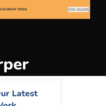
DOE AGORA
ESTAURANT WEEK
rper
ur Latest
ork