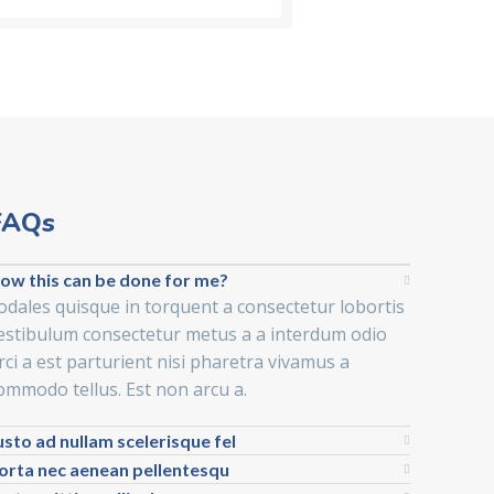
FAQs
ow this can be done for me?
odales quisque in torquent a consectetur lobortis
estibulum consectetur metus a a interdum odio
rci a est parturient nisi pharetra vivamus a
ommodo tellus. Est non arcu a.
usto ad nullam scelerisque fel
orta nec aenean pellentesqu