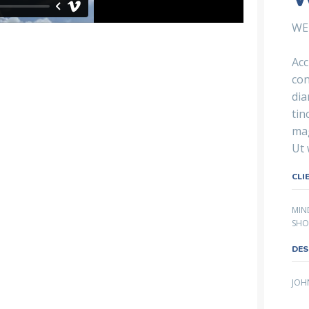
WE
Acc
con
di
tin
mag
Ut 
CLI
MIN
SHO
DES
JOH