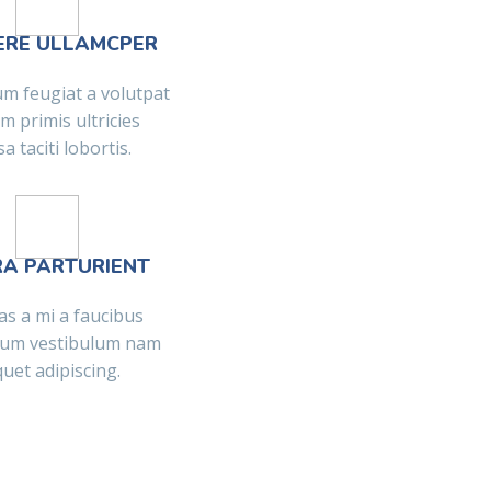
ERE ULLAMCPER
um feugiat a volutpat
um primis ultricies
a taciti lobortis.
RA PARTURIENT
as a mi a faucibus
lum vestibulum nam
quet adipiscing.