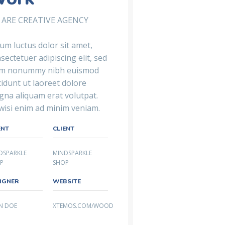
 ARE CREATIVE AGENCY
um luctus dolor sit amet,
sectetuer adipiscing elit, sed
am nonummy nibh euismod
cidunt ut laoreet dolore
na aliquam erat volutpat.
wisi enim ad minim veniam.
ENT
CLIENT
DSPARKLE
MINDSPARKLE
P
SHOP
IGNER
WEBSITE
N DOE
XTEMOS.COM/WOOD