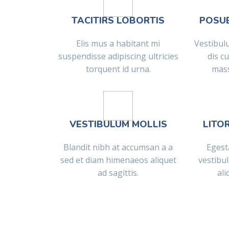
TACITIRS LOBORTIS
POSU
Elis mus a habitant mi
Vestibul
suspendisse adipiscing ultricies
dis c
torquent id urna.
mass
VESTIBULUM MOLLIS
LITO
Blandit nibh at accumsan a a
Egest
sed et diam himenaeos aliquet
vestibu
ad sagittis.
ali