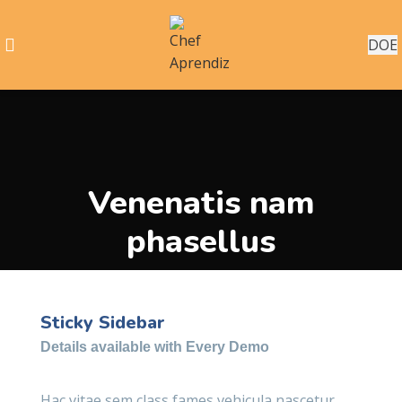
DOE
Venenatis nam
phasellus
Sticky Sidebar
Details available with Every Demo
Hac vitae sem class fames vehicula nascetur